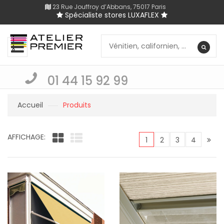
23 Rue Jouffroy d’Abbans, 75017 Paris
Spécialiste stores LUXAFLEX
01 44 15 92 99
Accueil
Produits
AFFICHAGE:
1
2
3
4