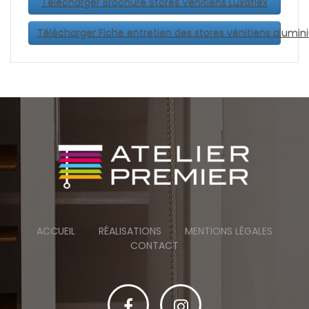
Télécharger Brochure Stores Venitiens Luxaflex
Télécharger Fiche entretien des stores vénitiens alumin
ACCUEIL
RÉALISATIONS
MENTIONS LÉGALES
CONTACT